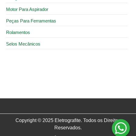
Motor Para Aspirador
Peças Para Ferramentas
Rolamentos
Selos Mecânicos
29 de janeiro de 2026
Escova de carvão para esmerilhadeira direto da
fábrica: conheça a Eletrografite
Copyright © 2025 Eletrografite. Todos os Direitos
Reservados.