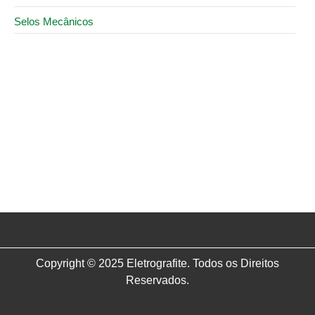
Selos Mecânicos
28 de abril de 2026
Escova de carvão sob medida para motor elétrico
vale a pena?
5 de julho de 2025
Comprar escova de carvão com qualidade garantida
e variedade é na Eletrografite!
Copyright © 2025 Eletrografite. Todos os Direitos
Reservados.