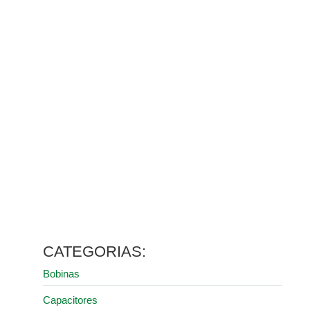
Rolamentos para máquinas: como escolher sem erro
24 de março de 2026
Ler mais
Onde encontrar escovas de carvão para ferramentas
elétricas com entrega rápida
23 de março de 2026
Ler mais
Como escolher a melhor escova de carvão para
furadeira
19 de março de 2026
Ler mais
Por que escolher escovas de carvão Schunk: tecnologia
e inovação
26 de fevereiro de 2026
Ler mais
CATEGORIAS:
Bobinas
Capacitores